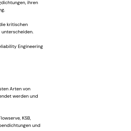
gdichtungen, ihren
ng.
ie kritischen
g unterscheiden.
iability Engineering
isten Arten von
wendet werden und
Flowserve, KSB,
ppendichtungen und