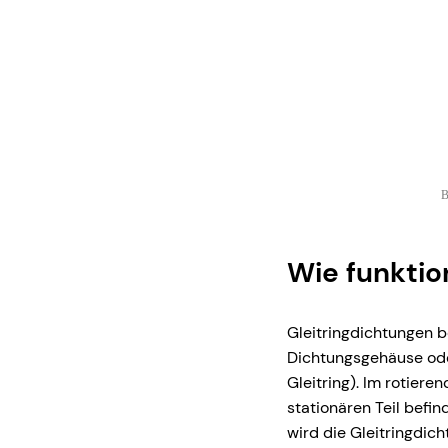
B
Wie funktio
Gleitringdichtungen b
Dichtungsgehäuse ode
Gleitring). Im rotiere
stationären Teil befin
wird die Gleitringdic