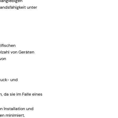
 langlebigen
tandsfähigkeit unter
zifischen
elzahl von Geräten
von
ruck- und
, da sie im Falle eines
 Installation und
en minimiert.