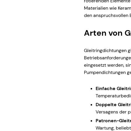
rotierenden Elemente 
Materialien wie Kerami
den anspruchsvollen B
Arten von G
Gleitringdichtungen g
Betriebsanforderungen
eingesetzt werden, s
Pumpendichtungen ge
Einfache Gleitr
Temperaturbedi
Doppelte Gleit
Versagens der p
Patronen-Gleit
Wartung, beliebt