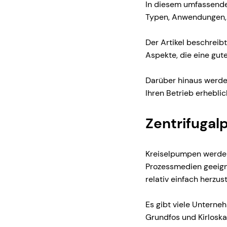
In diesem umfassenden
Typen, Anwendungen, V
Der Artikel beschreib
Aspekte, die eine gut
Darüber hinaus werden
Ihren Betrieb erhebli
Zentrifuga
Kreiselpumpen werden 
Prozessmedien geeign
relativ einfach herzust
Es gibt viele Unterne
Grundfos und Kirlosk