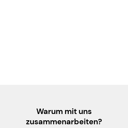
Der Pumpring ist vorzugsweise als
Winkelkonstruktion mit großem Radialspiel
ausgeführt, die den Best-Practice-
Anforderungen der Norm API682 entspricht.
Wenn die Pumpe nicht in Betrieb ist, erfolgt
die Wärmeübertragung durch Konvektion der
Flüssigkeit. Wenn die Pumpe in Betrieb ist,
erfolgt die Wärmeübertragung durch den
Ring.
Warum mit uns
zusammenarbeiten?